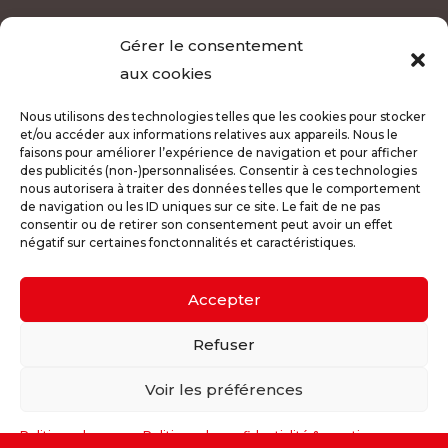
ETS SOUCHON FINANCEMENT SASU au capital de 1500 € – RCS
Gérer le consentement
Metz 803 207 778 – RC ALLIANZ IARD 61608711 – ORIAS 14004961.
aux cookies
Partenaire de NEGOCIAL FINANCE SAS au capital de 300 000,00
€ – Courtier indépendant inscrit au RCS Lyon 528 839 137 – RC
Nous utilisons des technologies telles que les cookies pour stocker
et/ou accéder aux informations relatives aux appareils. Nous le
IOB ALLIANZ IARD O86850518 -54 – ORIAS : 11060654. Siège social
faisons pour améliorer l’expérience de navigation et pour afficher
: 6 rue Emile Zola 69002 Lyon – Téléphone : 04 72 16 15 15. Liste
des publicités (non-)personnalisées. Consentir à ces technologies
nous autorisera à traiter des données telles que le comportement
des banque partenaires disponible sur www.negocialfinance.fr.
de navigation ou les ID uniques sur ce site. Le fait de ne pas
Réclamations : relationclient@negocialfinance.fr – réponse en
consentir ou de retirer son consentement peut avoir un effet
négatif sur certaines fonctonnalités et caractéristiques.
48h et réponse réclamations dans un délai de 2 mois maximum.
Autorité de contrôle ACPR 4 Place de Budapest 75436 Paris
Accepter
Cedex 9 – www.acp.banque-france.fr. Un crédit vous engage et
doit être remboursé. Vérifiez vos capacités de remboursement
Refuser
avant de vous engager. Aucun versement, de quelque nature
Voir les préférences
que ce soit, ne peut être exigé d’un particulier, avant l’obtention
d’un ou plusieurs prêts d’argent (Art. L321-2 du Code de la
Politique de
Politique de confidentialité & mentions
consommation).